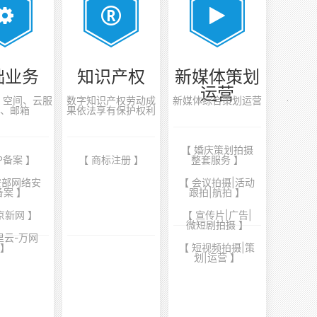
础业务
知识产权
新媒体策划
运营
案、空间、云服
数字知识产权劳动成
新媒体综合策划运营
、邮箱
果依法享有保护权利
【 婚庆策划拍摄
CP备案 】
【 商标注册 】
整套服务 】
安部网络安
【 会议拍摄|活动
备案 】
跟拍|航拍 】
京新网 】
【 宣传片|广告|
微短剧拍摄 】
里云-万网
】
【 短视频拍摄|策
划|运营 】