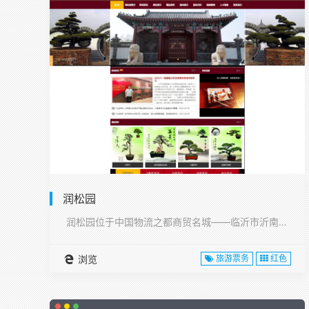
润松园
润松园位于中国物流之都商贸名城——临沂市沂南县,···
浏览
旅游票务
红色