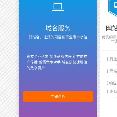
域名服务
网
好域名，让您的项目和事业事半功倍
优秀的网
一
树立企业形象 创造品牌信任度 方便推
【 行
广传播 威慑竞争对手 域名是快速增值
的数字资产
【 高
【 响应
【 电
立即选购