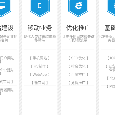
站建设
移动业务
优化推广
基
站是企业的
现代人类越来越依赖
让更多的网站和关键
ICP备
张名片
移动端
词获得流量
务器
业门户网站
【 手机网站 】
【 SEO优化 】
【 I
】
【 H5制作 】
【 排名优化 】
【 公
端企业建站
全
】
【 WebApp 】
【 百度推广 】
【 北
式官网 】
【 微官网 】
【 竞价推广 】
【 阿
商商城网站
】